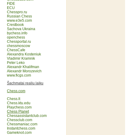
FIDE
ECU
Chesspro.ru
Russian Chess
www.e3e5.com
Crestbook
Sachova Ukraina
bychess.info
openchess
Chessportal.ru
chessmoscow
ChessCafe
Alexandra Kosteniuk
Vladimir Kramnik
Peter Leko
Alexandr Khalifman
Alexandr Morozevich
www.ficgs.com
Šachmatai realiu laiku
Chess.com
Chess.lt
Chess.ktu.edu
Playchess.com
Chess Planet
Chessassistantclub.com
Chessclub.com
Chessmaniac.com
Instantchess.com
Gameknot.com