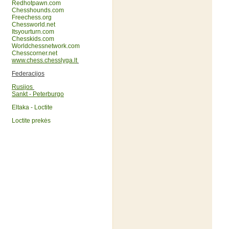
Redhotpawn.com
Chesshounds.com
Freechess.org
Chessworld.net
Itsyourturn.com
Chesskids.com
Worldchessnetwork.com
Chesscorner.net
www.chess.chesslyga.lt
Federacijos
Rusijos
Sankt - Peterburgo
Eltaka - Loctite
Loctite prekės