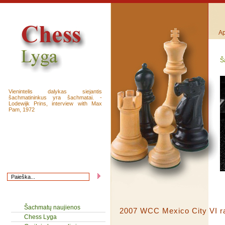
Ap
Š
Vienintelis dalykas siejantis
šachmatininkus yra šachmatai. -
Lodewijk Prins, interview with Max
Pam, 1972
Šachmatų naujienos
2007 WCC Mexico City VI r
Chess Lyga