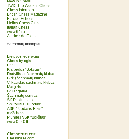
New In Chess
TWIC The Week In Chess
Chess Informant
British Chess Magazine
Europe-Echecs
Hellas Chess Club
Italian Chess
www.64.ru
Ajedrez de Estilo
Šachmatų tinklapiai
Lietuvos federacija
Chess by egis
LKŠF
Klaipėdos "Bokštas"
Radviliškio šachmatų klubas
Biržų šachmatų klubas
Vilkaviškio šachmatų klubas
Margiris
64 langeliai
Šachmatų centras
ŠK Pestininkas
ŠM "Vilniaus Fortas"
AŠK "Juodasis Rikis"
mc2chess
Plungės VŠK "Bokštas"
www.0-0-0.lt
Chesscenter.com
Chessbase.com