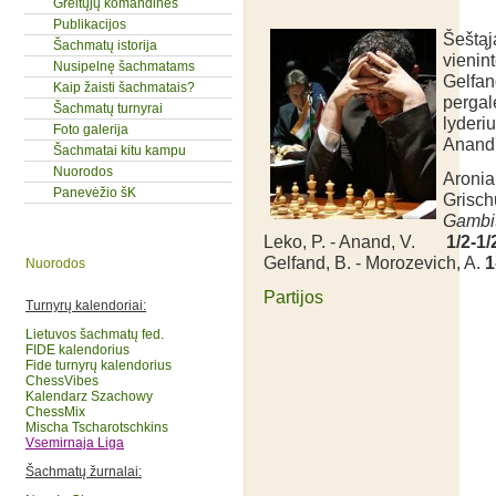
Greitųjų komandinės
Publikacijos
Šešt
Šachmatų istorija
vienin
Nusipelnę šachmatams
Gelfan
Kaip žaisti šachmatais?
pergal
Šachmatų turnyrai
lyder
Foto galerija
Anand'
Šachmatai kitu kampu
Nuorodos
Aronia
Panevėžio šK
Grischu
Gambi
Leko, P. - Anand, V.
1/2-1/
Gelfand, B. - Morozevich, A.
1
Nuorodos
Partijos
Turnyrų kalendoriai:
Lietuvos šachmatų fed
.
FIDE kalendorius
Fide turnyrų kalendorius
ChessVibes
Kalendarz Szachowy
ChessMix
Mischa Tscharotschkins
Vsemirnaja Liga
Šachmatų žurnalai: