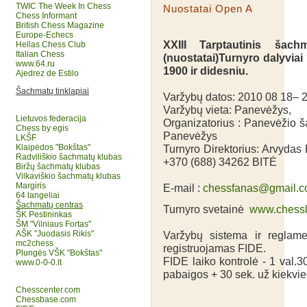
TWIC The Week In Chess
Nuostatai Open A
Chess Informant
British Chess Magazine
Europe-Echecs
XXIII Tarptautinis ša
Hellas Chess Club
Italian Chess
(nuostatai)Turnyro dalyvia
www.64.ru
1900 ir didesniu.
Ajedrez de Estilo
Šachmatų tinklapiai
Varžybų datos: 2010 08 18– 2
Varžybų vieta: Panevėžys,
Lietuvos federacija
Organizatorius : Panevėžio š
Chess by egis
Panevėžys
LKŠF
Klaipėdos "Bokštas"
Turnyro Direktorius: Arvydas
Radviliškio šachmatų klubas
+370 (688) 34262 BITĖ
Biržų šachmatų klubas
Vilkaviškio šachmatų klubas
Margiris
E-mail :
chessfanas@gmail.
64 langeliai
Šachmatų centras
Turnyro svetainė
www.chessl
ŠK Pestininkas
ŠM "Vilniaus Fortas"
AŠK "Juodasis Rikis"
Varžybų sistema ir reglame
mc2chess
registruojamas FIDE.
Plungės VŠK "Bokštas"
FIDE laiko kontrolė - 1 val.3
www.0-0-0.lt
pabaigos + 30 sek. už kiekvien
Chesscenter.com
Chessbase.com