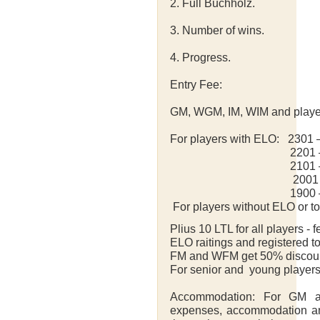
2. Full Buchholz.
3. Number of wins.
4. Progress.
Entry Fee:
GM, WGM, IM, WIM and player
For players with ELO: 2301
2201 – 2300 -
2101 – 2200 -
2001 - 2100 -
1900 – 2000 -
For players without ELO or t
Plius 10 LTL for all players -
ELO raitings and registered 
FM and WFM get 50% discount
For senior and young players 
Accommodation: For GM an
expenses, accommodation an