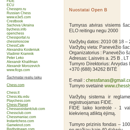
FIDE
ECU
Chesspro.ru
Nuostatai Open B
Russian Chess
www.e3e5.com
Crestbook
Turnyras atviras visiems š
Sachova Ukraina
bychess.info
ELO reitingu negu 2000
openchess
Chessportal.ru
Varžybų datos: 2010 08 18 – 
chessmoscow
ChessCafe
Varžybų vieta: Panevėžio šac
Alexandra Kosteniuk
Organizatorius : Panevėžio 
Vladimir Kramnik
Adresas: Laisvės a. 25 B , L
Peter Leko
Alexandr Khalifman
Turnyro Direktorius: Arvydas
Alexandr Morozevich
+370 (688) 34262 BITĖ
www.ficgs.com
Šachmatai realiu laiku
E-mail :
chessfanas@gmail.
Chess.com
Turnyro svetainė
www.chessly
Chess.lt
Varžybų sistema ir reglame
Chess.ktu.edu
Playchess.com
registruojamas FIDE.
Chess Planet
FIDE laiko kontrolė - 1 va
Chessassistantclub.com
kiekvieną atliktą ėjimą.
Chessclub.com
Chessmaniac.com
Instantchess.com
Turnyro prizinis fondas – 100
Gameknot.com
Redhotpawn.com
ne mažiau kaip 40 dalyvių.