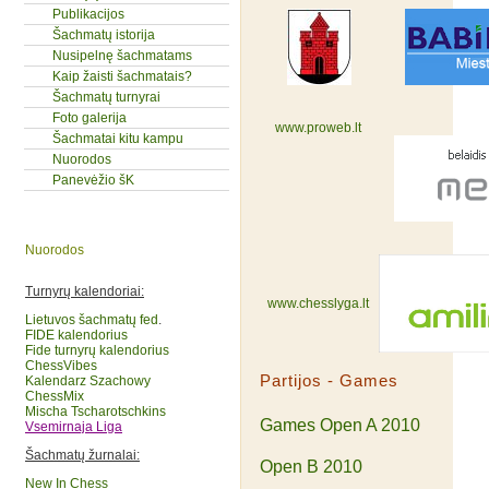
Publikacijos
Šachmatų istorija
Nusipelnę šachmatams
Kaip žaisti šachmatais?
Šachmatų turnyrai
Foto galerija
www.proweb.lt
Šachmatai kitu kampu
Nuorodos
Panevėžio šK
Nuorodos
Turnyrų kalendoriai:
www.chesslyga.lt
Lietuvos šachmatų fed
.
FIDE kalendorius
Fide turnyrų kalendorius
ChessVibes
Partijos - Games
Kalendarz Szachowy
ChessMix
Mischa Tscharotschkins
Games Open A 2010
Vsemirnaja Liga
Šachmatų žurnalai:
Open B 2010
New In Chess