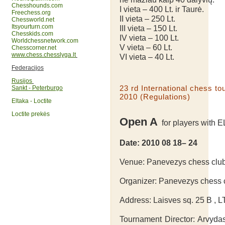
Chesshounds.com
I vieta – 400 Lt. ir Taurė.
Freechess.org
II vieta – 250 Lt.
Chessworld.net
Itsyourturn.com
III vieta – 150 Lt.
Chesskids.com
IV vieta – 100 Lt.
Worldchessnetwork.com
V vieta – 60 Lt.
Chesscorner.net
www.chess.chesslyga.lt
VI vieta – 40 Lt.
Federacijos
Rusijos
23 rd International chess 
Sankt - Peterburgo
2010 (Regulations)
Eltaka - Loctite
Loctite prekės
Open A
for players with E
Date: 2010 08 18– 24
Venue: Panevezys chess clu
Organizer: Panevezys chess 
Address: Laisves sq. 25 B , 
Tournament Director: Arvyda